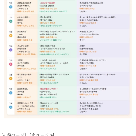
[« 前ページ]
[次ページ »]