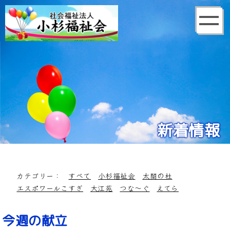
新着情報
カテゴリー：
すべて
小杉福祉会
太閤の杜
エスポワールこすぎ
大江苑
つな～ぐ
えてら
今週の献立