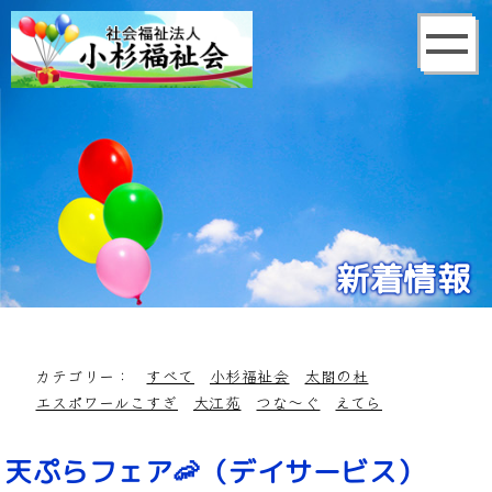
新着情報
カテゴリー：
すべて
小杉福祉会
太閤の杜
エスポワールこすぎ
大江苑
つな～ぐ
えてら
天ぷらフェア🦐（デイサービス）