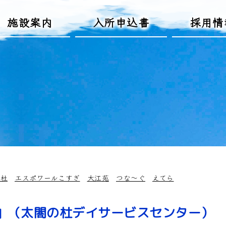
施設案内
入所申込書
採用情
の杜
エスポワールこすぎ
大江苑
つな～ぐ
えてら
」（太閤の杜デイサービスセンター）