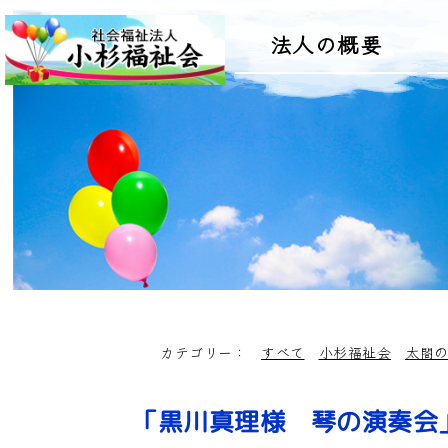
法人の概要
カテゴリー：
すべて
小杉福祉会
太閤
「黒川真理様 琴の演奏会