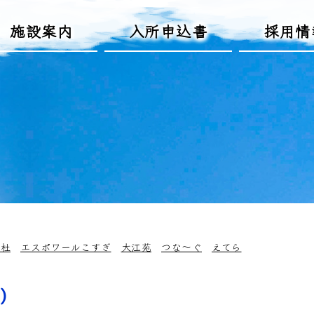
施設案内
入所申込書
採用情
の杜
エスポワールこすぎ
大江苑
つな～ぐ
えてら
)