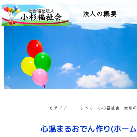
法人の概要
カテゴリー：
すべて
小杉福祉会
太閤
心温まるおでん作り(ホーム