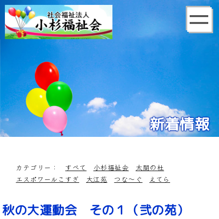
新着情報
カテゴリー：
すべて
小杉福祉会
太閤の杜
エスポワールこすぎ
大江苑
つな～ぐ
えてら
秋の大運動会 その１（弐の苑）