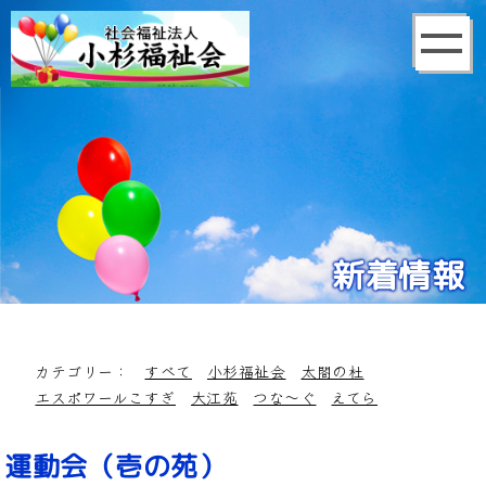
新着情報
カテゴリー：
すべて
小杉福祉会
太閤の杜
エスポワールこすぎ
大江苑
つな～ぐ
えてら
運動会（壱の苑）