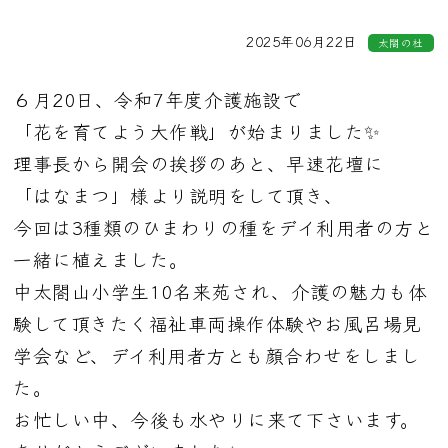
2025年06月22日
太閤の杜
６月20日、令和7年度介護施設で
「花を育てよう大作戦」が始まりました✨
理事長から開会の挨拶のあと、早速花壇に
「はなまつ」様より説明をして頂き、
今回は3種類のひまわりの種をデイ利用者の方と
一緒に植えました。
中太閤山小学生10名来苑され、介護の魅力も
体
験して頂きたく福祉車両操作体験やお風呂場
見
学会など、デイ利用者方とも顔合わせをしまし
た。
お忙しい中、今後も水やりに来て下さいます。