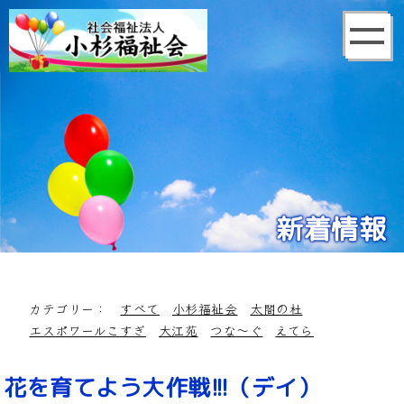
新着情報
カテゴリー：
すべて
小杉福祉会
太閤の杜
エスポワールこすぎ
大江苑
つな～ぐ
えてら
花を育てよう大作戦!!!（デイ）