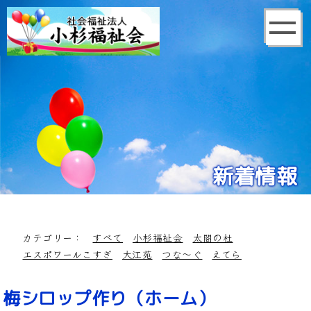
新着情報
カテゴリー：
すべて
小杉福祉会
太閤の杜
エスポワールこすぎ
大江苑
つな～ぐ
えてら
梅シロップ作り（ホーム）