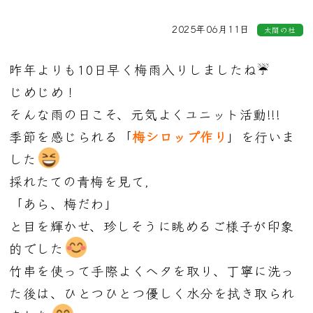
2025年06月11日
太閤の杜
昨年よりも10日早く梅雨入りしましたね☔
じめじめ！
そんな雨の日こそ、元気よくユニット活動!!!
季節を感じられる「
梅シロップ作り
」を行いま
した
採れたての青梅を見て,
「あら、梅だわ」
と目を輝かせ、
珍しそうに眺めるご様子が印象
的でした
竹串を使って手際よくヘタを取り、丁寧に洗っ
た後は、
ひとつひとつ優しく水分を拭き取られ