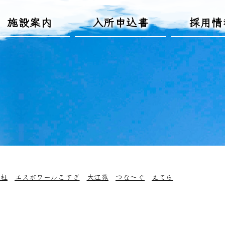
施設案内
入所申込書
採用情
の杜
エスポワールこすぎ
大江苑
つな～ぐ
えてら