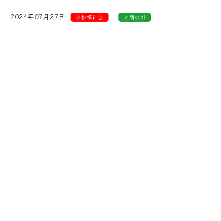
2024年07月27日
小杉福祉会
太閤の杜