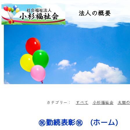
法人の概要
カテゴリー：
すべて
小杉福祉会
太閤
㊗勤続表彰㊗ (ホーム)