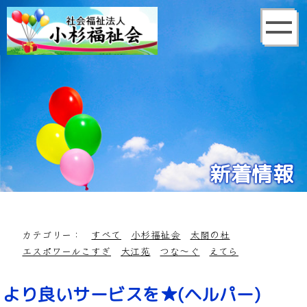
新着情報
カテゴリー：
すべて
小杉福祉会
太閤の杜
エスポワールこすぎ
大江苑
つな～ぐ
えてら
より良いサービスを★(ヘルパー)