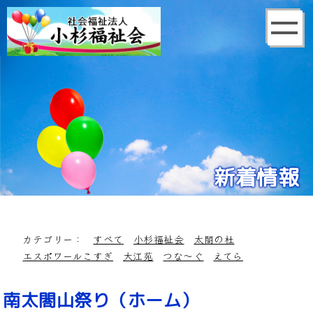
新着情報
カテゴリー：
すべて
小杉福祉会
太閤の杜
エスポワールこすぎ
大江苑
つな～ぐ
えてら
南太閤山祭り（ホーム）