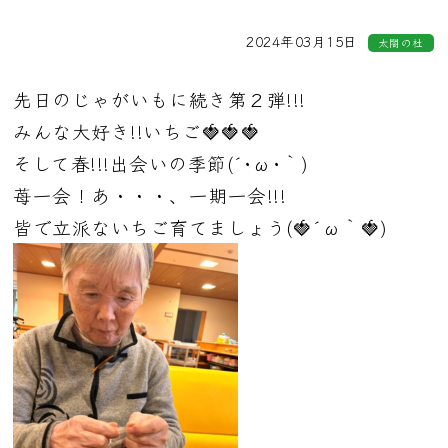
2024年03月15日
太閤の杜
先日のじゃがいもに続き第２弾!!!
みんな大好き!!いちご🍓🍓🍓
そして春!!!出会いの季節(´･ω･｀)
苺一会！あ・・・、一期一会!!!
皆で立派ないちご育てましょう(🍓´ω｀🍓)