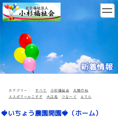
新着情報
カテゴリー：
すべて
小杉福祉会
太閤の杜
エスポワールこすぎ
大江苑
つな～ぐ
えてら
🍓いちょう農園開園🍓（ホーム）