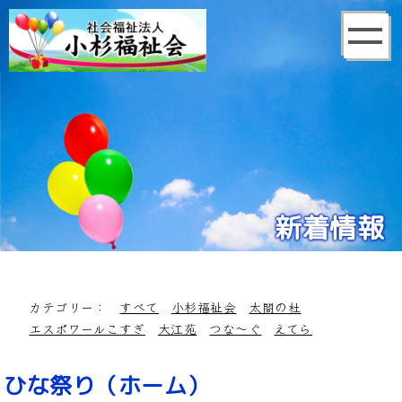
新着情報
カテゴリー：
すべて
小杉福祉会
太閤の杜
エスポワールこすぎ
大江苑
つな～ぐ
えてら
ひな祭り（ホーム）