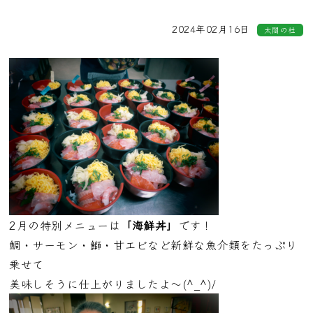
2024年02月16日
太閤の杜
2月の特別メニューは
「海鮮丼」
です！
鯛・サーモン・鰤・甘エビなど新鮮な魚介類をたっぷり
乗せて
美味しそうに仕上がりましたよ～(^_^)/