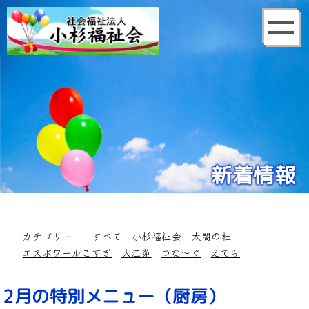
新着情報
カテゴリー：
すべて
小杉福祉会
太閤の杜
エスポワールこすぎ
大江苑
つな～ぐ
えてら
2月の特別メニュー（厨房）