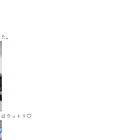
、
した。
方はウットリ♡