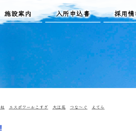
施設案内
入所申込書
採用情
の杜
エスポワールこすぎ
大江苑
つな～ぐ
えてら
！