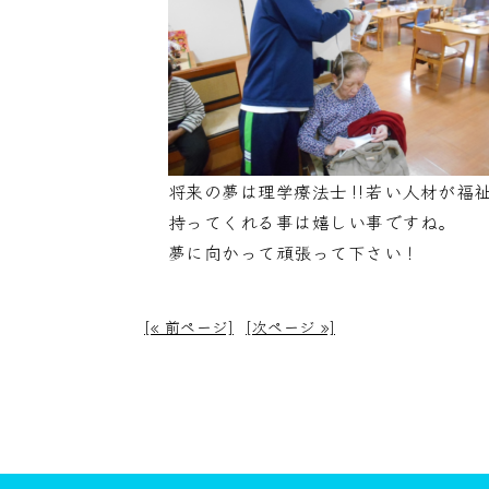
将来の夢は理学療法士‼若い人材が福
持ってくれる事は嬉しい事ですね。
夢に向かって頑張って下さい！
[« 前ページ]
[次ページ »]